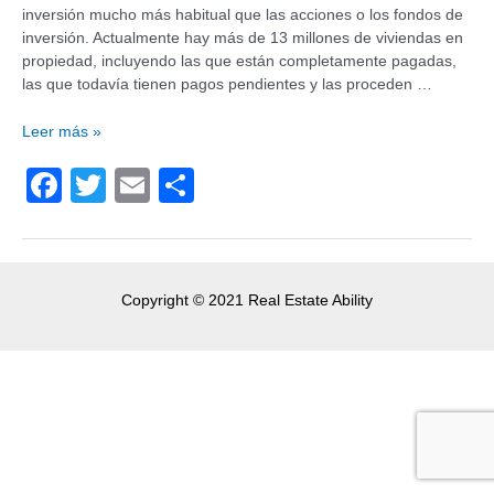
inversión mucho más habitual que las acciones o los fondos de
inversión. Actualmente hay más de 13 millones de viviendas en
propiedad, incluyendo las que están completamente pagadas,
las que todavía tienen pagos pendientes y las proceden …
Leer más »
F
T
E
C
a
wi
m
o
c
tt
ail
m
e
er
p
Copyright © 2021 Real Estate Ability
b
ar
o
tir
o
k