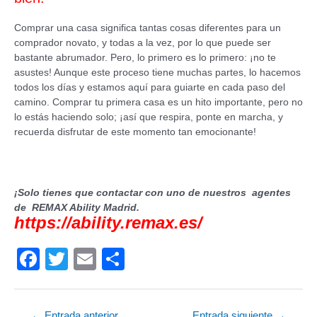
Comprar una casa significa tantas cosas diferentes para un
comprador novato, y todas a la vez, por lo que puede ser
bastante abrumador. Pero, lo primero es lo primero: ¡no te
asustes! Aunque este proceso tiene muchas partes, lo hacemos
todos los días y estamos aquí para guiarte en cada paso del
camino. Comprar tu primera casa es un hito importante, pero no
lo estás haciendo solo; ¡así que respira, ponte en marcha, y
recuerda disfrutar de este momento tan emocionante!
¡Solo tienes que contactar con uno de nuestros agentes
de REMAX Ability Madrid.
https://ability.remax.es/
F
T
E
C
a
wi
m
o
c
tt
ail
m
←
Entrada anterior
Entrada siguiente
→