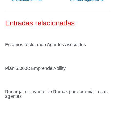
e
er
p
b
ar
o
tir
Entradas relacionadas
o
k
Estamos reclutando Agentes asociados
Plan 5.000€ Emprende Ability
Recarga, un evento de Remax para premiar a sus
agentes