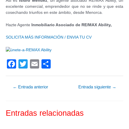
Asi es
Isidro Méndez
, un agente asociado RE/MAX Ability, un
excelente comercial, emprendedor que no se rinde y que esta
cosechando triunfos en este ámbito, desde Menorca.
Hazte Agente
Inmobiliario Asociado de RE/MAX Ability,
SOLICITA MÁS INFORMACIÓN / ENVIA TU CV
F
T
E
C
a
wi
m
o
c
tt
ail
m
←
Entrada anterior
Entrada siguiente
→
e
er
p
b
ar
o
tir
Entradas relacionadas
o
k