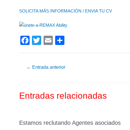
SOLICITA MÁS INFORMACIÓN / ENVIA TU CV
F
T
E
C
a
wi
m
o
c
tt
ail
m
e
er
p
←
Entrada anterior
b
ar
o
tir
Entradas relacionadas
o
k
Estamos reclutando Agentes asociados