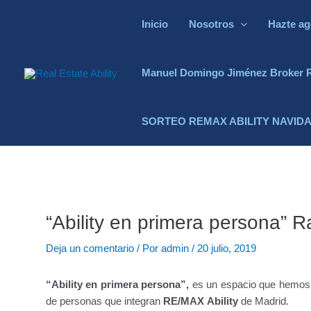
Inicio
Nosotros
Hazte ag
Manuel Domingo Jiménez Broker 
SORTEO REMAX ABILITY NAVIDA
“Ability en primera persona” 
Deja un comentario
/ Por
admin
/
20 julio, 2019
“Ability en primera persona”,
es
un espacio que hemos c
de personas que integran
RE/MAX Ability
de Madrid.