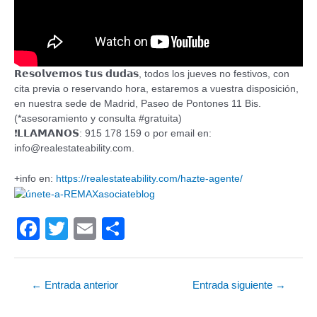
𝗥𝗲𝘀𝗼𝗹𝘃𝗲𝗺𝗼𝘀 𝘁𝘂𝘀 𝗱𝘂𝗱𝗮𝘀, todos los jueves no festivos, con
cita previa o reservando hora, estaremos a vuestra disposición,
en nuestra sede de Madrid, Paseo de Pontones 11 Bis.
(*asesoramiento y consulta #gratuita)
❗𝗟𝗟𝗔𝗠𝗔𝗡𝗢𝗦: 915 178 159 o por email en:
info@realestateability.com.
+info en:
https://realestateability.com/hazte-agente/
F
T
E
C
a
wi
m
o
c
tt
ail
m
←
Entrada anterior
Entrada siguiente
→
e
er
p