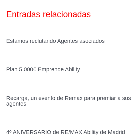
b
ar
o
tir
Entradas relacionadas
o
k
Estamos reclutando Agentes asociados
Plan 5.000€ Emprende Ability
Recarga, un evento de Remax para premiar a sus
agentes
4º ANIVERSARIO de RE/MAX Ability de Madrid