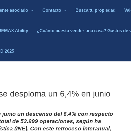
ente asociado
Contacto
Busca tu propiedad
Val
REMAX Ability
¿Cuánto cuesta vender una casa? Gastos de 
D 2025
se desploma un 6,4% en junio
n junio un descenso del 6,4% con respecto
total de 53.999 operaciones, según ha
stica (INE). Con este retroceso interanual,