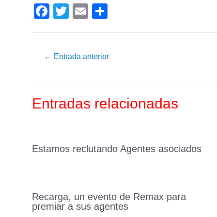
F
T
E
C
a
wi
m
o
c
tt
ail
m
e
er
p
←
Entrada anterior
b
ar
o
tir
Entradas relacionadas
o
k
Estamos reclutando Agentes asociados
Recarga, un evento de Remax para
premiar a sus agentes