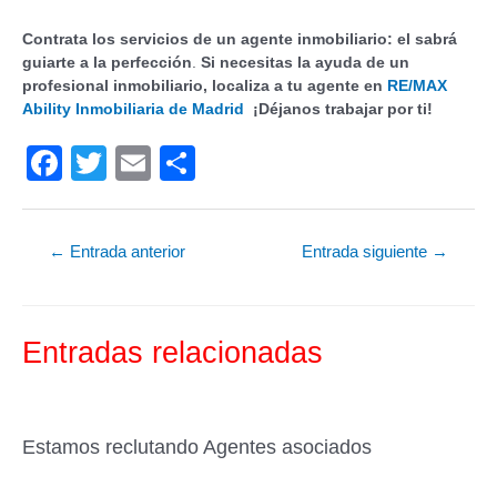
Contrata los servicios de un agente inmobiliario: el sabrá
guiarte a la perfección
.
Si necesitas la ayuda de un
profesional inmobiliario, localiza a tu agente en
RE/MAX
Ability Inmobiliaria de Madrid
¡Déjanos trabajar por ti!
F
T
E
C
a
wi
m
o
c
tt
ail
m
←
Entrada anterior
Entrada siguiente
→
e
er
p
b
ar
o
tir
Entradas relacionadas
o
k
Estamos reclutando Agentes asociados