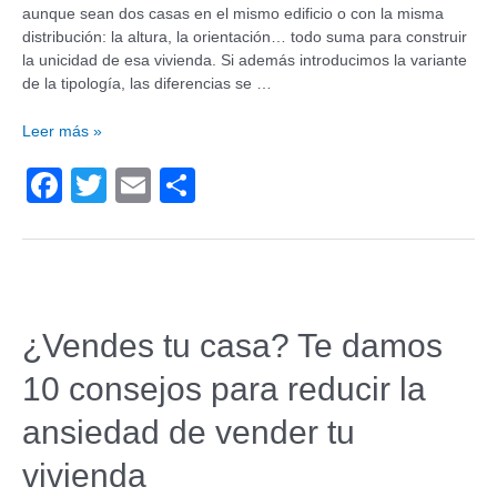
aunque sean dos casas en el mismo edificio o con la misma
distribución: la altura, la orientación… todo suma para construir
la unicidad de esa vivienda. Si además introducimos la variante
de la tipología, las diferencias se …
Leer más »
F
T
E
C
a
wi
m
o
c
tt
ail
m
e
er
p
b
ar
¿Vendes tu casa? Te damos
o
tir
10 consejos para reducir la
o
k
ansiedad de vender tu
vivienda