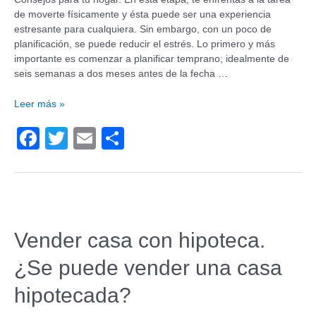
de moverte físicamente y ésta puede ser una experiencia
estresante para cualquiera. Sin embargo, con un poco de
planificación, se puede reducir el estrés. Lo primero y más
importante es comenzar a planificar temprano; idealmente de
seis semanas a dos meses antes de la fecha …
Leer más »
F
T
E
C
a
wi
m
o
c
tt
ail
m
e
er
p
b
ar
Vender casa con hipoteca.
o
tir
¿Se puede vender una casa
o
k
hipotecada?