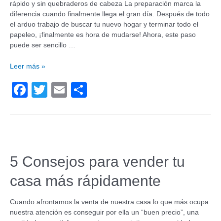
rápido y sin quebraderos de cabeza La preparación marca la
diferencia cuando finalmente llega el gran día. Después de todo
el arduo trabajo de buscar tu nuevo hogar y terminar todo el
papeleo, ¡finalmente es hora de mudarse! Ahora, este paso
puede ser sencillo …
Leer más »
F
T
E
C
a
wi
m
o
c
tt
ail
m
e
er
p
b
ar
5 Consejos para vender tu
o
tir
casa más rápidamente
o
k
Cuando afrontamos la venta de nuestra casa lo que más ocupa
nuestra atención es conseguir por ella un “buen precio”, una