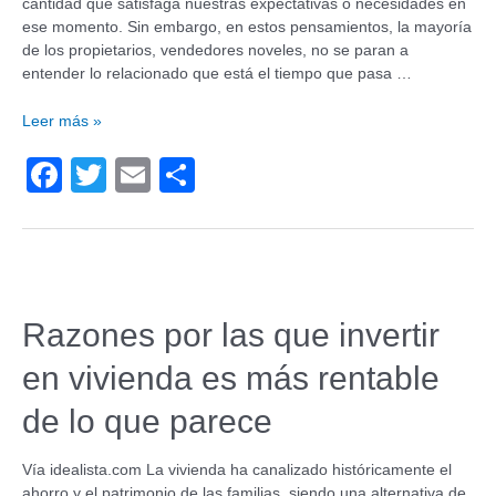
cantidad que satisfaga nuestras expectativas o necesidades en
ese momento. Sin embargo, en estos pensamientos, la mayoría
de los propietarios, vendedores noveles, no se paran a
entender lo relacionado que está el tiempo que pasa …
Leer más »
F
T
E
C
a
wi
m
o
c
tt
ail
m
e
er
p
b
ar
Razones por las que invertir
o
tir
en vivienda es más rentable
o
k
de lo que parece
Vía idealista.com La vivienda ha canalizado históricamente el
ahorro y el patrimonio de las familias, siendo una alternativa de