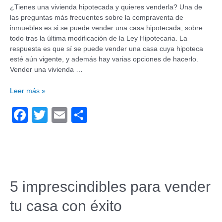
¿Tienes una vivienda hipotecada y quieres venderla? Una de
las preguntas más frecuentes sobre la compraventa de
inmuebles es si se puede vender una casa hipotecada, sobre
todo tras la última modificación de la Ley Hipotecaria. La
respuesta es que sí se puede vender una casa cuya hipoteca
esté aún vigente, y además hay varias opciones de hacerlo.
Vender una vivienda …
Leer más »
F
T
E
C
a
wi
m
o
c
tt
ail
m
e
er
p
b
ar
5 imprescindibles para vender
o
tir
tu casa con éxito
o