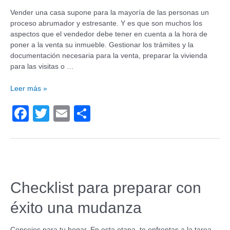
Vender una casa supone para la mayoría de las personas un
proceso abrumador y estresante. Y es que son muchos los
aspectos que el vendedor debe tener en cuenta a la hora de
poner a la venta su inmueble. Gestionar los trámites y la
documentación necesaria para la venta, preparar la vivienda
para las visitas o …
Leer más »
F
T
E
C
a
wi
m
o
c
tt
ail
m
e
er
p
b
ar
Checklist para preparar con
o
tir
éxito una mudanza
o
k
Consejos para tu hogar. En esta etapa, te enfrentas a la tarea