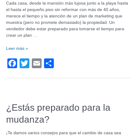
k
Cada casa, desde la mansión más lujosa junto a la playa hasta
el hasta el pequeño piso sin reformar con más de 40 años,
merece el tiempo y la atención de un plan de marketing que
muestra (pero no promete demasiado) la propiedad. Un
vendedor debe estar preparado para tomarse el tiempo para
crear un plan …
Leer más »
F
T
E
C
a
wi
m
o
c
tt
ail
m
e
er
p
b
ar
¿Estás preparado para la
o
tir
mudanza?
o
k
¡Te damos varios consejos para que el cambio de casa sea