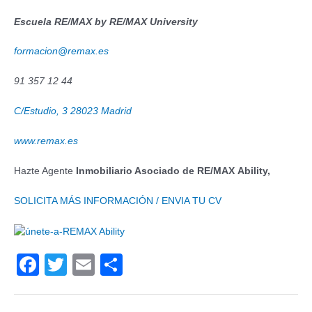
Escuela RE/MAX by RE/MAX University
formacion@remax.es
91 357 12 44
C/Estudio, 3 28023 Madrid
www.remax.es
Hazte Agente
Inmobiliario Asociado de RE/MAX Ability,
SOLICITA MÁS INFORMACIÓN / ENVIA TU CV
F
T
E
C
a
wi
m
o
c
tt
ail
m