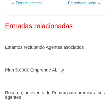
←
Entrada anterior
Entrada siguiente
→
e
er
p
b
ar
o
tir
Entradas relacionadas
o
k
Estamos reclutando Agentes asociados
Plan 5.000€ Emprende Ability
Recarga, un evento de Remax para premiar a sus
agentes