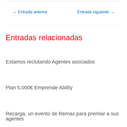
c
tt
ail
m
←
Entrada anterior
Entrada siguiente
→
e
er
p
b
ar
o
tir
Entradas relacionadas
o
k
Estamos reclutando Agentes asociados
Plan 5.000€ Emprende Ability
Recarga, un evento de Remax para premiar a sus
agentes